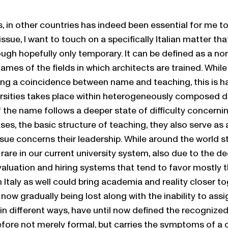
es, in other countries has indeed been essential for me
sue, I want to touch on a specifically Italian matter th
gh hopefully only temporary. It can be defined as a nom
he names of the fields in which architects are trained. Whi
ning a coincidence between name and teaching, this is ha
versities takes place within heterogeneously composed 
the name follows a deeper state of difficulty concernin
ses, the basic structure of teaching, they also serve as 
ue concerns their leadership. While around the world stu
 rare in our current university system, also due to the d
y evaluation and hiring systems that tend to favor mostly
in Italy as well could bring academia and reality closer 
s now gradually being lost along with the inability to assi
 in different ways, have until now defined the recognized
refore not merely formal, but carries the symptoms of a d