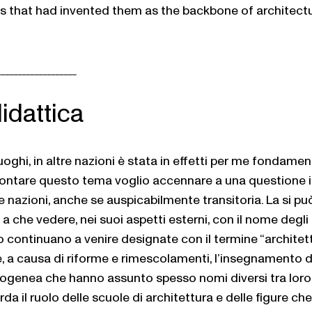
ons that had invented them as the backbone of architect
___________________
didattica
luoghi, in altre nazioni è stata in effetti per me fondame
ffrontare questo tema voglio accennare a una questione 
tre nazioni, anche se auspicabilmente transitoria. La si p
 a che vedere, nei suoi aspetti esterni, con il nome degli 
po continuano a venire designate con il termine “archit
, a causa di riforme e rimescolamenti, l’insegnamento dell
rogenea che hanno assunto spesso nomi diversi tra loro
rda il ruolo delle scuole di architettura e delle figure 