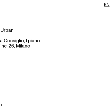
EN
i Urbani
la Consiglio, I piano
nci 26, Milano
o